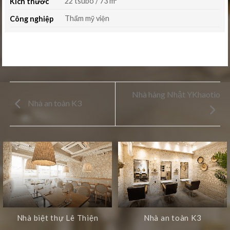
22 tsubo / 73 m²
Kích thước
Thẩm mỹ viện
Công nghiệp
Nhà hàng Nhật YKhaotio
Nhà an toàn K3
Nhà biệt thự Lê Thiện
Nhà an toàn K3