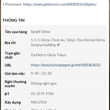
+ Pintesest:
https://www.pinterest.com/WEBDESIGN/pins/
THÔNG TIN
Spade Ginza
Tên cửa hàng
5-5-1 Ginza, Chuo-ku, Tokyo Tòa nhà mới Ginza
Địa chỉ
Senjuya building 4F
Trạm gần
Ga Metro Ginza Tokyo
nhất
https://beauty.hotpepper.jp/slnH000363631/
URL
9: 00 ~ 22: 00
Giờ làm việc
Nghỉ thường
Không nghỉ ngơi
xuyên
03-3575-9700
ĐT
Năm 2016
Xây dựng