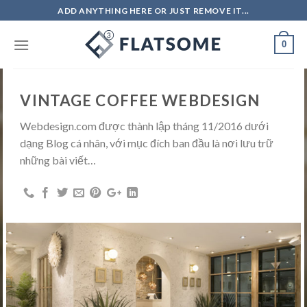
Skip
ADD ANYTHING HERE OR JUST REMOVE IT...
to
content
0
FOOD/ BEVERAGE
VINTAGE COFFEE WEBDESIGN
Webdesign.com được thành lập tháng 11/2016 dưới
dạng Blog cá nhân, với mục đích ban đầu là nơi lưu trữ
những bài viết…