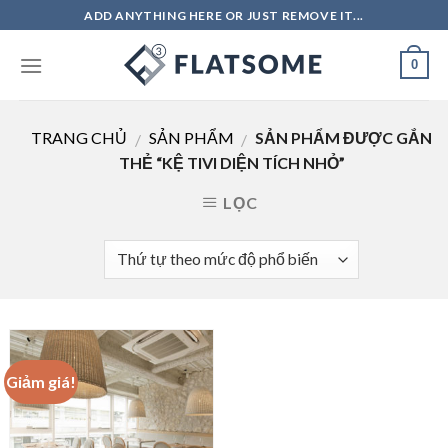
Skip
ADD ANYTHING HERE OR JUST REMOVE IT...
to
content
0
TRANG CHỦ
SẢN PHẨM
SẢN PHẨM ĐƯỢC GẮN
/
/
THẺ “KỆ TIVI DIỆN TÍCH NHỎ”
LỌC
Giảm giá!