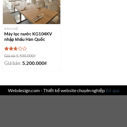
BÀN GHẾ
Máy lọc nước KG104KV
nhập khẩu Hàn Quốc
Được
Giá cũ:
5.400.000
₫
xếp
Giá bán:
5.200.000
₫
hạng
2.50
5 sao
Webdesign.com - Thiết kế website chuyên nghiệp
Bỏ qua